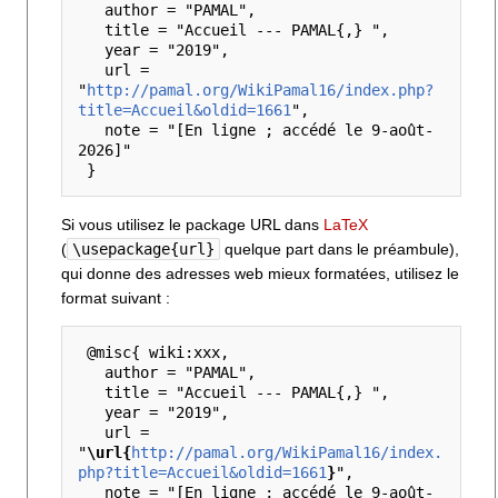
   author = "PAMAL",

   title = "Accueil --- PAMAL{,} ",

   year = "2019",

   url = 
"
http://pamal.org/WikiPamal16/index.php?
title=Accueil&oldid=1661
",

   note = "[En ligne ; accédé le 9-août-
2026]"

Si vous utilisez le package URL dans
LaTeX
(
\usepackage{url}
quelque part dans le préambule),
qui donne des adresses web mieux formatées, utilisez le
format suivant :
 @misc{ wiki:xxx,

   author = "PAMAL",

   title = "Accueil --- PAMAL{,} ",

   year = "2019",

   url = 
"
\url{
http://pamal.org/WikiPamal16/index.
php?title=Accueil&oldid=1661
}
",

   note = "[En ligne ; accédé le 9-août-