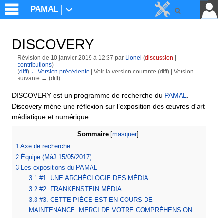
PAMAL
DISCOVERY
Révision de 10 janvier 2019 à 12:37 par
Lionel
(
discussion
|
contributions
)
(
diff
)
← Version précédente
| Voir la version courante (diff) | Version
suivante → (diff)
Aller à :
navigation
,
rechercher
DISCOVERY est un programme de recherche du
PAMAL
.
Discovery mène une réflexion sur l’exposition des œuvres d'art
médiatique et numérique.
Sommaire
[
masquer
]
1
Axe de recherche
2
Équipe (MàJ 15/05/2017)
3
Les expositions du PAMAL
3.1
#1. UNE ARCHÉOLOGIE DES MÉDIA
3.2
#2. FRANKENSTEIN MÉDIA
3.3
#3. CETTE PIÈCE EST EN COURS DE
MAINTENANCE. MERCI DE VOTRE COMPRÉHENSION