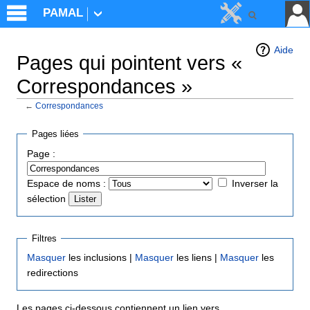
PAMAL
Aide
Pages qui pointent vers «
Correspondances »
←
Correspondances
Aller à :
navigation
,
rechercher
Pages liées
Page :
Espace de noms :
Inverser la
sélection
Filtres
Masquer
les inclusions |
Masquer
les liens |
Masquer
les
redirections
Les pages ci-dessous contiennent un lien vers