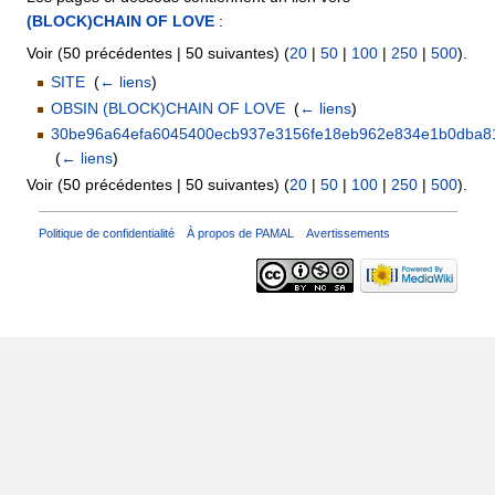
(BLOCK)CHAIN OF LOVE
:
Voir (50 précédentes | 50 suivantes) (
20
|
50
|
100
|
250
|
500
).
SITE
‎
(
← liens
)
OBSIN (BLOCK)CHAIN OF LOVE
‎
(
← liens
)
30be96a64efa6045400ecb937e3156fe18eb962e834e1b0dba8
‎
(
← liens
)
Voir (50 précédentes | 50 suivantes) (
20
|
50
|
100
|
250
|
500
).
Politique de confidentialité
À propos de PAMAL
Avertissements