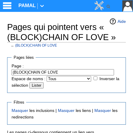
PAMAL
Aide
Pages qui pointent vers «
(BLOCK)CHAIN OF LOVE »
←
(BLOCK)CHAIN OF LOVE
Aller à :
navigation
,
rechercher
Pages liées
Page :
Espace de noms :
Inverser la
sélection
Filtres
Masquer
les inclusions |
Masquer
les liens |
Masquer
les
redirections
Les pages ci-dessous contiennent un lien vers