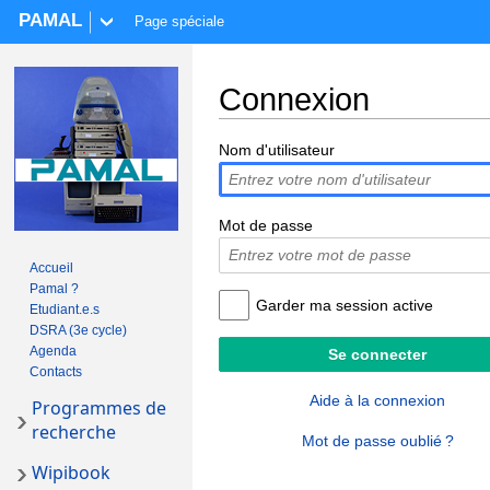
PAMAL
Page spéciale
Connexion
Aller à :
navigation
,
rechercher
Nom d'utilisateur
Mot de passe
Accueil
Pamal ?
Garder ma session active
Etudiant.e.s
DSRA (3e cycle)
Agenda
Contacts
Aide à la connexion
Programmes de
recherche
Mot de passe oublié ?
Wipibook