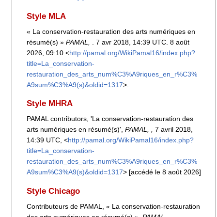
Style MLA
« La conservation-restauration des arts numériques en
résumé(s) »
PAMAL,
. 7 avr 2018, 14:39 UTC. 8 août
2026, 09:10 <
http://pamal.org/WikiPamal16/index.php?
title=La_conservation-
restauration_des_arts_num%C3%A9riques_en_r%C3%
A9sum%C3%A9(s)&oldid=1317
>.
Style MHRA
PAMAL contributors, 'La conservation-restauration des
arts numériques en résumé(s)',
PAMAL, ,
7 avril 2018,
14:39 UTC, <
http://pamal.org/WikiPamal16/index.php?
title=La_conservation-
restauration_des_arts_num%C3%A9riques_en_r%C3%
A9sum%C3%A9(s)&oldid=1317
> [accédé le 8 août 2026]
Style Chicago
Contributeurs de PAMAL, « La conservation-restauration
des arts numériques en résumé(s) »,
PAMAL, ,