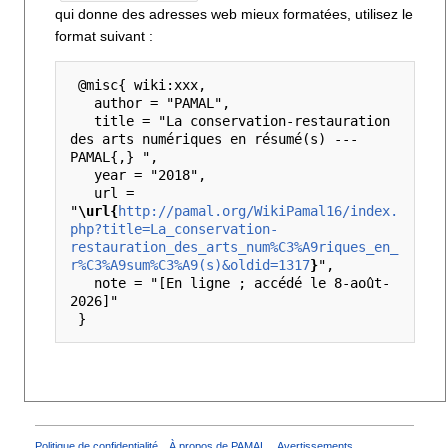
qui donne des adresses web mieux formatées, utilisez le
format suivant :
 @misc{ wiki:xxx,

   author = "PAMAL",

   title = "La conservation-restauration 
des arts numériques en résumé(s) --- 
PAMAL{,} ",

   year = "2018",

   url = 
"
\url{
http://pamal.org/WikiPamal16/index.
php?title=La_conservation-
restauration_des_arts_num%C3%A9riques_en_
r%C3%A9sum%C3%A9(s)&oldid=1317
}
",

   note = "[En ligne ; accédé le 8-août-
2026]"

Politique de confidentialité
À propos de PAMAL
Avertissements