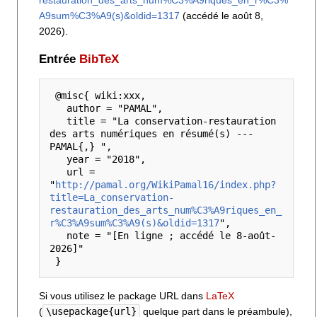
restauration_des_arts_num%C3%A9riques_en_r%C3%
A9sum%C3%A9(s)&oldid=1317
(accédé le août 8,
2026).
Entrée
BibTeX
 @misc{ wiki:xxx,

   author = "PAMAL",

   title = "La conservation-restauration 
des arts numériques en résumé(s) --- 
PAMAL{,} ",

   year = "2018",

   url = 
"
http://pamal.org/WikiPamal16/index.php?
title=La_conservation-
restauration_des_arts_num%C3%A9riques_en_
r%C3%A9sum%C3%A9(s)&oldid=1317
",

   note = "[En ligne ; accédé le 8-août-
2026]"

Si vous utilisez le package URL dans
LaTeX
(
\usepackage{url}
quelque part dans le préambule),