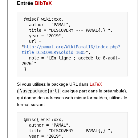
Entrée
BibTeX
 @misc{ wiki:xxx,

   author = "PAMAL",

   title = "DISCOVERY --- PAMAL{,} ",

   year = "2019",

   url = 
"
http://pamal.org/WikiPamal16/index.php?
title=DISCOVERY&oldid=1605
",

   note = "[En ligne ; accédé le 8-août-
2026]"

Si vous utilisez le package URL dans
LaTeX
(
\usepackage{url}
quelque part dans le préambule),
qui donne des adresses web mieux formatées, utilisez le
format suivant :
 @misc{ wiki:xxx,

   author = "PAMAL",

   title = "DISCOVERY --- PAMAL{,} ",

   year = "2019",
