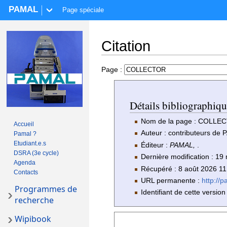
PAMAL
Page spéciale
Citation
Aller à :
navigation
,
rechercher
Page :
Détails bibliograph
Nom de la page : COLLE
Accueil
Auteur : contributeurs de
Pamal ?
Etudiant.e.s
Éditeur :
PAMAL,
.
DSRA (3e cycle)
Dernière modification : 1
Agenda
Récupéré : 8 août 2026 1
Contacts
URL permanente :
http://
Programmes de
Identifiant de cette version
recherche
Wipibook