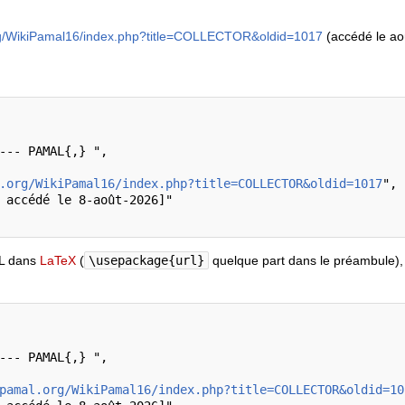
rg/WikiPamal16/index.php?title=COLLECTOR&oldid=1017
(accédé le ao
.org/WikiPamal16/index.php?title=COLLECTOR&oldid=1017
",

RL dans
LaTeX
(
\usepackage{url}
quelque part dans le préambule), 
pamal.org/WikiPamal16/index.php?title=COLLECTOR&oldid=10