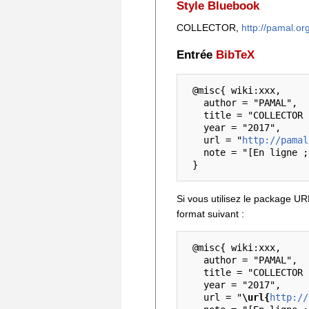
Style Bluebook
COLLECTOR,
http://pamal.o
Entrée
BibTeX
 @misc{ wiki:xxx,

   author = "PAMAL",

   title = "COLLECTOR --- PAMAL{,} ",

   year = "2017",

   url = "
http://pamal
   note = "[En ligne ; accédé le 8-août-2026]"

Si vous utilisez le package U
format suivant :
 @misc{ wiki:xxx,

   author = "PAMAL",

   title = "COLLECTOR --- PAMAL{,} ",

   year = "2017",

   url = "
\url{
http://