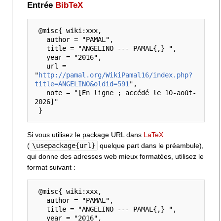
Entrée
BibTeX
 @misc{ wiki:xxx,

   author = "PAMAL",

   title = "ANGELINO --- PAMAL{,} ",

   year = "2016",

   url = 
"
http://pamal.org/WikiPamal16/index.php?
title=ANGELINO&oldid=591
",

   note = "[En ligne ; accédé le 10-août-
2026]"

Si vous utilisez le package URL dans
LaTeX
(
\usepackage{url}
quelque part dans le préambule),
qui donne des adresses web mieux formatées, utilisez le
format suivant :
 @misc{ wiki:xxx,

   author = "PAMAL",

   title = "ANGELINO --- PAMAL{,} ",

   year = "2016",
